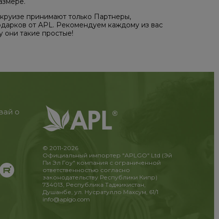
азмере.
 круизе принимают только Партнеры,
одарков от APL. Рекомендуем каждому из вас
у они такие простые!
вай о
© 2011-2026
Официальный импортер "APLGO" Ltd (Эй
Пи Эл Гоу" компания с ограниченной
ответственностью согласно
законодательству Республики Кипр)
734013, Республика Таджикистан,
Душанбе, ул. Нусратулло Махсум, 61/1
info@aplgo.com