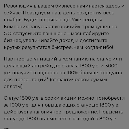
Революция в вашем бизнесе начинается здесь и
сейчас! Празднуем наш день рождения весь
ноябрь! Будет потрясающе! Уже сегодня
Компания запускает «горячий» промоушен на
GО-статусы! Это ваш шанс – масштабируйте
бизнес, увеличивайте доход и достигайте
крутых результатов быстрее, чем когда-либо!
Партнер, вступивший в Компанию на статус или
делающий апгрейд до статуса 1800 у.е. и 3000
у.е. получит в подарок на 100% больше продукта
для презентаций* (от фактической суммы
оплаты).
Статус 1800 у.е. в сроки акции можно приобрести
за 1000 у.е., для повышающих статус до 1800 у.е.
действует аналогичное предложение. Повысить
статус до 1800 вы сможете с выгодой в 800 у.е.