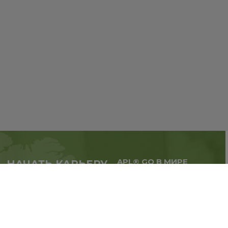
APL® GO В МИРЕ
НАЧАТЬ КАРЬЕРУ
Масштабируй бизнес,
в партнерстве с APL®
расширяй географию.
GO прямо сейчас
Регистрация