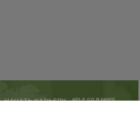
APL® GO В МИРЕ
НАЧАТЬ КАРЬЕРУ
Масштабируй бизнес,
в партнерстве с APL®
расширяй географию.
GO прямо сейчас
Регистрация