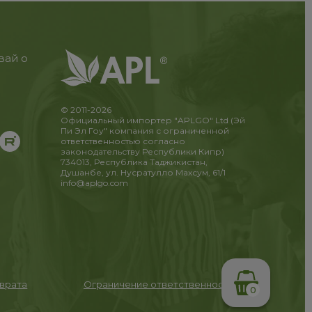
вай о
© 2011-2026
Официальный импортер "APLGO" Ltd (Эй
Пи Эл Гоу" компания с ограниченной
ответственностью согласно
законодательству Республики Кипр)
734013, Республика Таджикистан,
Душанбе, ул. Нусратулло Махсум, 61/1
info@aplgo.com
зврата
Ограничение ответственности
0