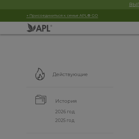
ВЫГ
+ Присоединиться к семье APL® GO
Действующие
История
2026 год
2025 год