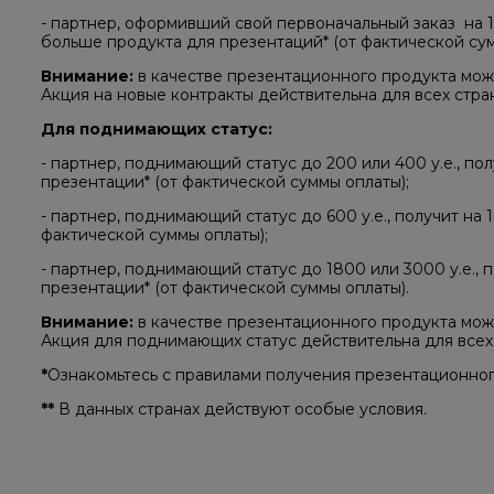
- партнер, оформивший свой первоначальный заказ ​ на​ 1
больше продукта для презентаций* (от фактической сум
Внимание:
в качестве презентационного продукта мо
Акция на новые контракты действительна для всех стран
Для поднимающих статус: ​
- партнер, поднимающий статус до 200 или​ 400 у.е.,​ п
презентации* (от фактической суммы оплаты);
- партнер, поднимающий статус до 600 у.е., получит на
фактической суммы оплаты);
- партнер, поднимающий статус до 1800 или​ 3000 у.е.,​
презентации* (от фактической суммы оплаты).
Внимание:
в качестве презентационного продукта мо
Акция для поднимающих статус действительна для всех с
*
Ознакомьтесь с правилами получения презентационного 
**​
В​ данных странах действуют особые условия.