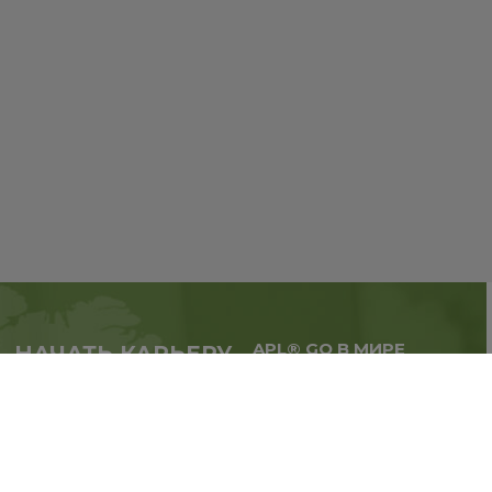
APL® GO В МИРЕ
НАЧАТЬ КАРЬЕРУ
Масштабируй бизнес,
в партнерстве с APL®
расширяй географию.
GO прямо сейчас
Регистрация