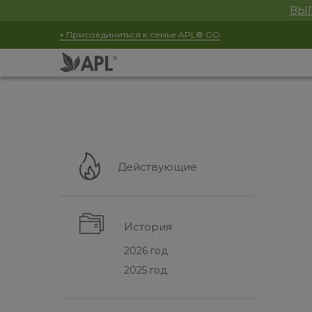
ВЫГ
+ Присоединиться к семье APL® GO
Действующие
История
2026 год
2025 год