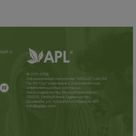
вай о
© 2011-2026
Официальный импортер "APLGO" Ltd (Эй
Пи Эл Гоу" компания с ограниченной
ответственностью согласно
законодательству Республики Кипр)
734013, Республика Таджикистан,
Душанбе, ул. Нусратулло Махсум, 61/1
info@aplgo.com