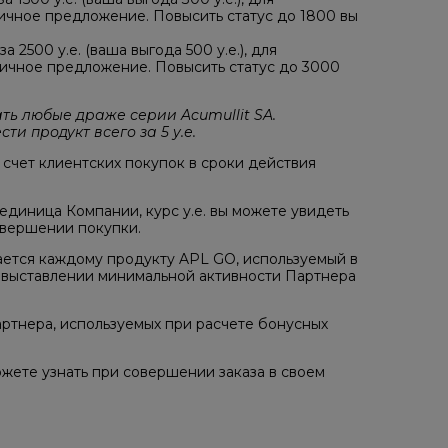
гичное предложение. Повысить статус до 1800 вы
 2500 у.е. (ваша выгода 500 у.е.), для
гичное предложение. Повысить статус до 3000
ть любые драже серии Acumullit SA.
и продукт всего за 5 у.е.
 счет клиентских покупок в сроки действия
 единица Компании, курс у.е. вы можете увидеть
совершении покупки.
ается каждому продукту APL GO, используемый в
и выставлении минимальной активности Партнера
артнера, используемых при расчете бонусных
жете узнать при совершении заказа в своем