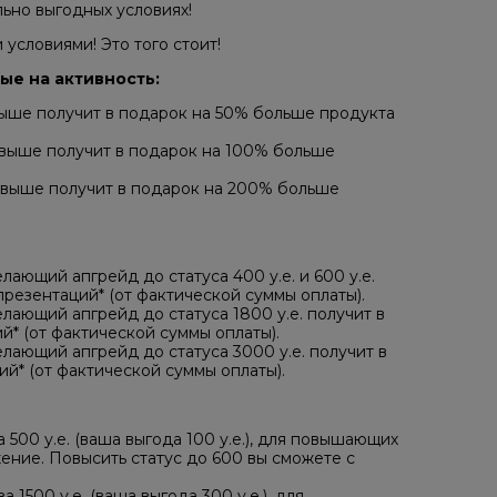
льно выгодных условиях!
условиями! Это того стоит!
ые на активность:
выше получит в подарок на 50% больше продукта
 выше получит в подарок на 100% больше
 выше получит в подарок на 200% больше
ающий апгрейд до статуса 400 у.е. и 600 у.е.
резентаций* (от фактической суммы оплаты).
лающий апгрейд до статуса 1800 у.е. получит в
* (от фактической суммы оплаты).
лающий апгрейд до статуса 3000 у.е. получит в
й* (от фактической суммы оплаты).
 500 у.е. (ваша выгода 100 у.е.), для повышающих
жение. Повысить статус до 600 вы сможете с
 1500 у.е. (ваша выгода 300 у.е.), для