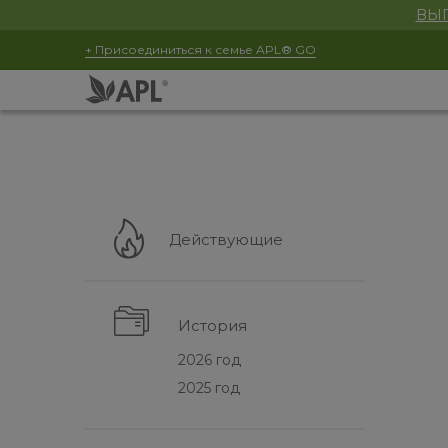
ВЫГ
+ Присоединиться к семье APL® GO
Действующие
История
2026 год
2025 год