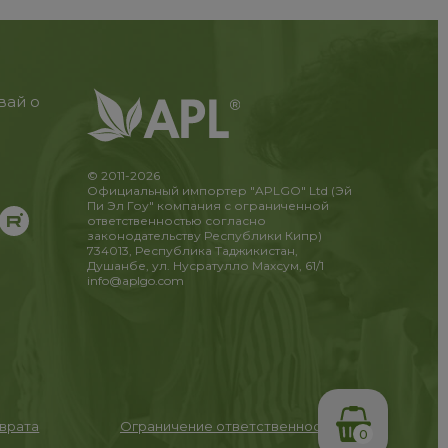
вай о
© 2011-2026
Официальный импортер "APLGO" Ltd (Эй
Пи Эл Гоу" компания с ограниченной
ответственностью согласно
законодательству Республики Кипр)
734013, Республика Таджикистан,
Душанбе, ул. Нусратулло Махсум, 61/1
info@aplgo.com
зврата
Ограничение ответственности
0