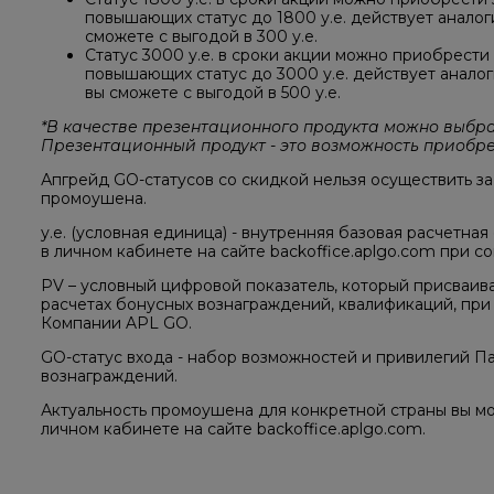
повышающих статус до 1800 у.е. действует анало
сможете с выгодой в 300 у.е.
Статус 3000 у.е. в сроки акции можно приобрести за
повышающих статус до 3000 у.е. действует анало
вы сможете с выгодой в 500 у.е.
*В качестве презентационного продукта можно выбра
Презентационный продукт - это возможность приобрест
Апгрейд GO-статусов со скидкой нельзя осуществить за
промоушена.
у.е. (условная единица) - внутренняя базовая расчетная
в личном кабинете на сайте backoffice.aplgo.com при 
PV – условный цифровой показатель, который присваив
расчетах бонусных вознаграждений, квалификаций, пр
Компании APL GO.
GO-статус входа - набор возможностей и привилегий П
вознаграждений.
Актуальность промоушена для конкретной страны вы мо
личном кабинете на сайте backoffice.aplgo.com.