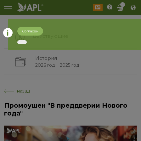
0
Согласен
Действующие
История
2026 год
2025 год
назад
Промоушен "В преддверии Нового
года"