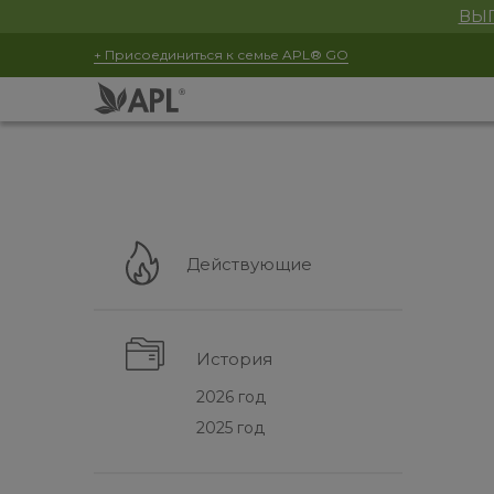
ВЫГ
+ Присоединиться к семье APL® GO
Действующие
История
2026 год
2025 год