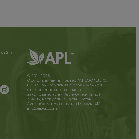
вай о
© 2011-2026
Официальный импортер "APLGO" Ltd (Эй
Пи Эл Гоу" компания с ограниченной
ответственностью согласно
законодательству Республики Кипр)
734013, Республика Таджикистан,
Душанбе, ул. Нусратулло Махсум, 61/1
info@aplgo.com