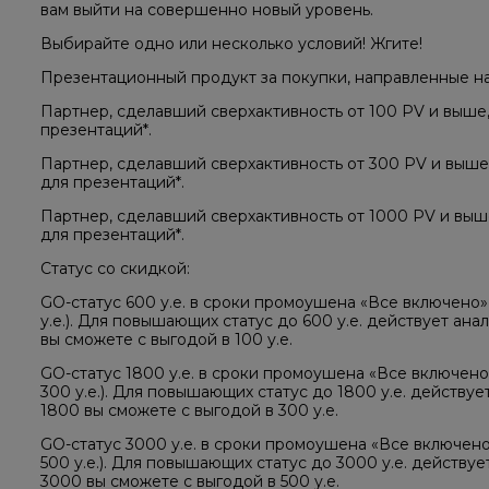
вам выйти на совершенно новый уровень.
Выбирайте одно или несколько условий! Жгите!
Презентационный продукт за покупки, направленные на
Партнер, сделавший сверхактивность от 100 PV и выше
презентаций*.
Партнер, сделавший сверхактивность от 300 PV и выше
для презентаций*.
Партнер, сделавший сверхактивность от 1000 PV и выш
для презентаций*.
Статус со скидкой:
GO-статус 600 у.е. в сроки промоушена «Все включено»
у.е.). Для повышающих статус до 600 у.е. действует ан
вы сможете с выгодой в 100 у.е.
GO-статус 1800 у.е. в сроки промоушена «Все включено
300 у.е.). Для повышающих статус до 1800 у.е. действу
1800 вы сможете с выгодой в 300 у.е.
GO-статус 3000 у.е. в сроки промоушена «Все включено
500 у.е.). Для повышающих статус до 3000 у.е. действу
3000 вы сможете с выгодой в 500 у.е.