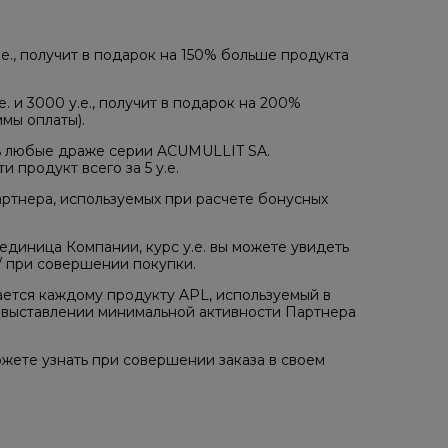
.е., получит в подарок на 150% больше продукта
е. и 3000 у.е., получит в подарок на 200%
мы оплаты).
ь любые драже серии ACUMULLIT SA.
продукт всего за 5 у.е.
артнера, используемых при расчете бонусных
 единица Компании, курс у.е. вы можете увидеть
m/ при совершении покупки.
ается каждому продукту APL, используемый в
и выставлении минимальной активности Партнера
жете узнать при совершении заказа в своем