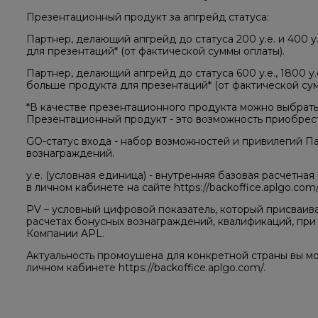
Презентационный продукт за апгрейд статуса:
Партнер, делающий апгрейд до статуса 200 у.е. и 400 у
для презентаций* (от фактической суммы оплаты).
Партнер, делающий апгрейд до статуса 600 у.е., 1800 у.
больше продукта для презентаций* (от фактической сум
*В качестве презентационного продукта можно выбрат
Презентационный продукт - это возможность приобрести 
GO-статус входа - набор возможностей и привилегий П
вознаграждений.
у.е. (условная единица) - внутренняя базовая расчетная
в личном кабинете на сайте https://backoffice.aplgo.co
PV – условный цифровой показатель, который присваив
расчетах бонусных вознаграждений, квалификаций, пр
Компании APL.
Актуальность промоушена для конкретной страны вы мо
личном кабинете https://backoffice.aplgo.com/.