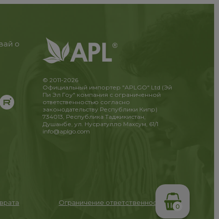
вай о
© 2011-2026
Официальный импортер "APLGO" Ltd (Эй
Пи Эл Гоу" компания с ограниченной
ответственностью согласно
законодательству Республики Кипр)
734013, Республика Таджикистан,
Душанбе, ул. Нусратулло Махсум, 61/1
info@aplgo.com
зврата
Ограничение ответственности
0