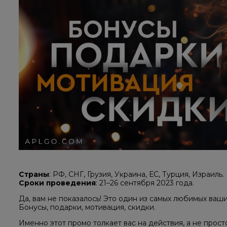
Страны
: РФ, СНГ, Грузия, Украина, ЕС, Турция, Израиль.
Сроки проведения
: 21–26 сентября 2023 года.
Да, вам не показалось! Это один из самых любимых ваш
Бонусы, подарки, мотивация, скидки.
Именно этот промо толкает вас на действия, а не прос