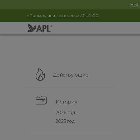
ВЫГ
+ Присоединиться к семье APL® GO
Действующие
История
2026 год
2025 год