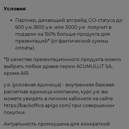
Условия
:
Партнер, делающий апгрейд GO-статуса до
600 у.е.,1800 у.е. или 3000 у.е. получит в
подарок на 150% больше продукта для
презентаций* (от фактической суммы
оплаты).
*В качестве презентационного продукта можно
выбрать любые драже серии ACUMULLIT SA,
кроме AIR.
у.е. (условная единица) - внутренняя базовая
расчетная единица компании, курс у.е. вы
можете увидеть в личном кабинете на сайте
https://backoffice.aplgo.com/ при совершении
покупки.
Актуальность промоушена для конкретной