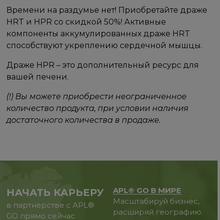
Времени на раздумье нет! Приобретайте драже
HRT и HPR со скидкой 5️0%! Активные
компоненты аккумулированных драже HRT
способствуют укреплению сердечной мышцы.
Драже HPR – это дополнительный ресурс для
вашей печени.
(!) Вы можете приобрести неограниченное
количество продукта, при условии наличия
достаточного количества в продаже.
APL® GO В МИРЕ
НАЧАТЬ КАРЬЕРУ
Масштабируй бизнес,
в партнерстве с APL®
расширяй географию.
GO прямо сейчас