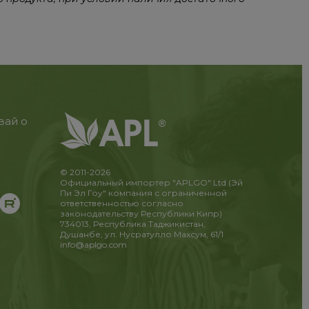
вай о
© 2011-2026
Официальный импортер "APLGO" Ltd (Эй
Пи Эл Гоу" компания с ограниченной
ответственностью согласно
законодательству Республики Кипр)
734013, Республика Таджикистан,
Душанбе, ул. Нусратулло Махсум, 61/1
info@aplgo.com