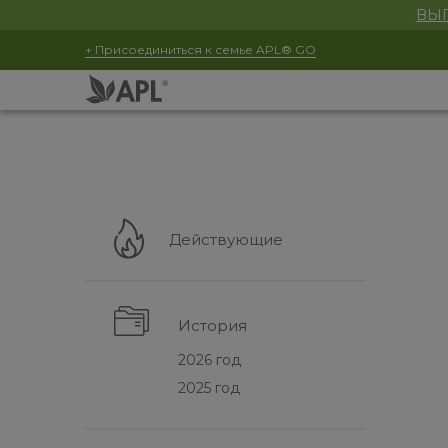
ВЫГ
+ Присоединиться к семье APL® GO
Действующие
История
2026 год
2025 год